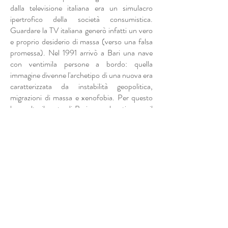
dalla televisione italiana era un simulacro
ipertrofico della società consumistica.
Guardare la TV italiana generò infatti un vero
e proprio desiderio di massa (verso una falsa
promessa). Nel 1991 arrivò a Bari una nave
con ventimila persone a bordo: quella
immagine divenne l'archetipo di una nuova era
caratterizzata da instabilità geopolitica,
migrazioni di massa e xenofobia. Per questo
ho scelto il porto di Bari come location per il
mio intervento finale al termine di una
residenza in Albania (presso il Tirana Art Lab)
:
in Albania ho raccolto diversi bozzetti per
costruire antenne artigianali (ogni famiglia
aveva la sua "ricetta"), e una volta a Bari ne ho
realizzata una, insieme ai frequentatori del
molo (tra cui alcuni di origine albanese),.
Finalmente, dopo tanti fallimenti, siamo
riusciti a captare il segnale albanese
che
continua a fluire nel cielo tra i due